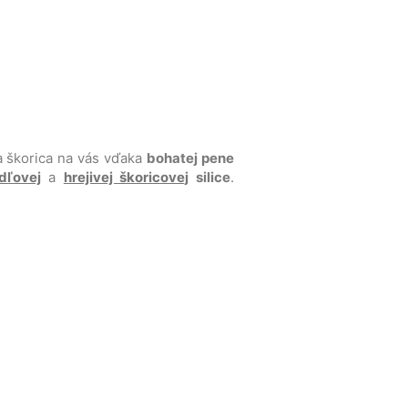
a škorica na vás vďaka
bohatej pene
dľovej
a
hrejivej škoricovej
silice
.