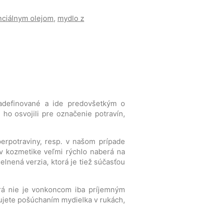
nciálnym olejom
,
mydlo z
zadefinované a ide predovšetkým o
ho osvojili pre označenie potravín,
erpotraviny, resp. v našom prípade
 v kozmetike veľmi rýchlo naberá na
lnená verzia, ktorá je tiež súčasťou
orá nie je vonkoncom iba príjemným
ujete pošúchaním mydielka v rukách,