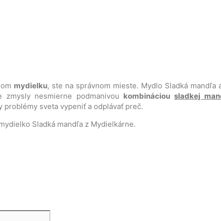
mnom
mydielku
, ste na správnom mieste. Mydlo Sladká mandľa 
e zmysly nesmierne podmanivou
kombináciou
sladkej man
y problémy sveta vypeniť a odplávať preč.
 mydielko Sladká mandľa z Mydielkárne.