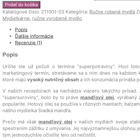
Pridať do košíka
Katalógové číslo:
211001-03
Kategória:
Ručne robené mydlá
Z
Mydielkárne
,
ručne vyrobené mydlo
Popis
Ďalšie informácie
Recenzie (1)
Popis
Určite ste už počuli o termíne “superpotraviny”. Hoci t
marketingový termín, stretávame sa s ním dnes na každom kr
ktoré majú
vysoký nutričný obsah
a ich konzumácia prináša p
V našich receptúrach sa nachádza viacero takýchto prísad. 
“supersuroviny”, bolo by to práve
mandľový
olej
, vyrábaný 
popularite. Hotový olej sa používa v rôznych mastiach, balzam
nášho mydielka Sladká mandľa.
Prečo má však
mandľový
olej
v našich mydlách svoje stab
spestrením zážitku z umývania. Jej najvýznamnejšou úlohou j
tým jednoduchšie očistíte telo od nečistôt.