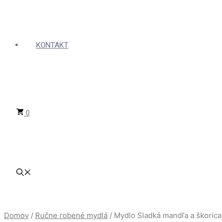
KONTAKT
0
Domov
/
Ručne robené mydlá
/ Mydlo Sladká mandľa a škorica