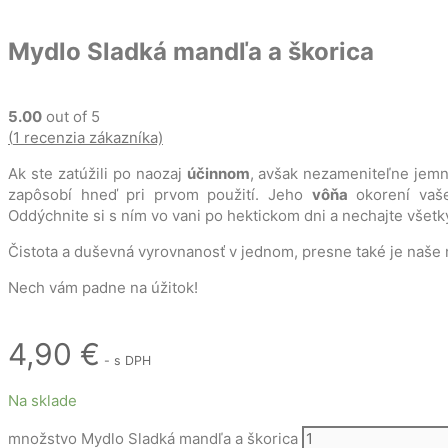
Mydlo Sladká mandľa a škorica
5.00
out of 5
(
1
recenzia zákazníka)
Ak ste zatúžili po naozaj
účinnom
, avšak nezameniteľne je
zapôsobí hneď pri prvom použití. Jeho
vôňa
okorení vaš
Oddýchnite si s ním vo vani po hektickom dni a nechajte všetk
Čistota a duševná vyrovnanosť v jednom, presne také je naše
Nech vám padne na úžitok!
4,90
€
- s DPH
Na sklade
množstvo Mydlo Sladká mandľa a škorica