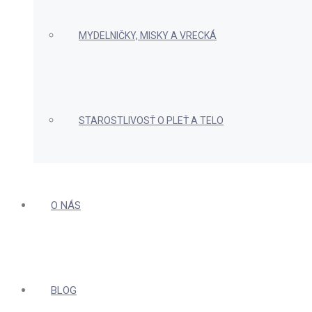
MYDELNIČKY, MISKY A VRECKÁ
STAROSTLIVOSŤ O PLEŤ A TELO
O NÁS
BLOG