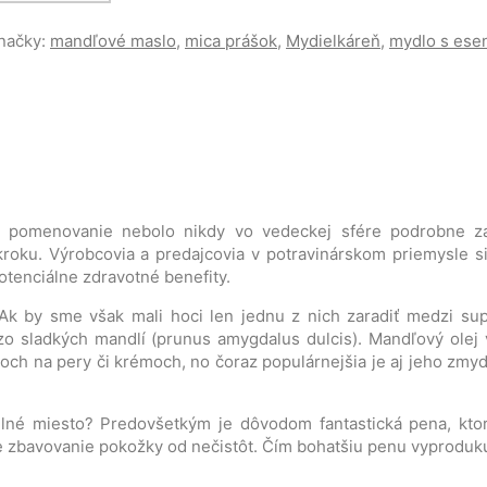
načky:
mandľové maslo
,
mica prášok
,
Mydielkáreň
,
mydlo s ese
oto pomenovanie nebolo nikdy vo vedeckej sfére podrobne 
oku. Výrobcovia a predajcovia v potravinárskom priemysle si 
otenciálne zdravotné benefity.
Ak by sme však mali hoci len jednu z nich zaradiť medzi sup
zo sladkých mandlí (prunus amygdalus dulcis). Mandľový olej
och na pery či krémoch, no čoraz populárnejšia je aj jeho zmyde
ilné miesto? Predovšetkým je dôvodom fantastická pena, kt
e zbavovanie pokožky od nečistôt. Čím bohatšiu penu vyproduk