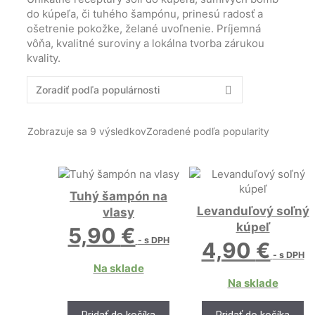
do kúpeľa, či tuhého šampónu, prinesú radosť a
ošetrenie pokožke, želané uvoľnenie. Príjemná
vôňa, kvalitné suroviny a lokálna tvorba zárukou
kvality.
Zobrazuje sa 9 výsledkov
Zoradené podľa popularity
Tuhý šampón na
Levanduľový soľný
vlasy
kúpeľ
5,90
€
- s DPH
4,90
€
- s DPH
Na sklade
Na sklade
Pridať do košíka
Pridať do košíka