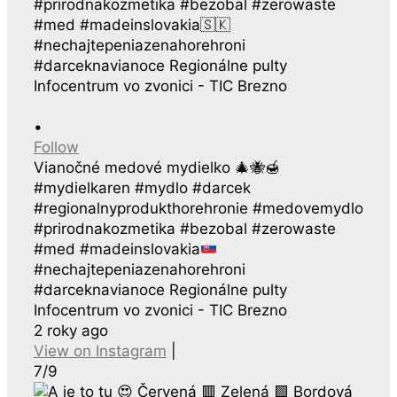
•
Follow
Vianočné medové mydielko
🎄
🐝
🍯
#mydielkaren #mydlo #darcek
#regionalnyprodukthorehronie #medovemydlo
#prirodnakozmetika #bezobal #zerowaste
#med #madeinslovakia
#nechajtepeniazenahorehroni
#darceknavianoce Regionálne pulty
Infocentrum vo zvonici - TIC Brezno
2 roky ago
View on Instagram
|
7/9