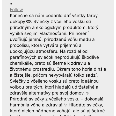
•
Follow
Konečne sa nám podarilo dať všetky farby
dokopy 🙉. Sviečky z včelieho vosku sú
prírodným a ekologickým produktom, ktorý
vyniká svojimi vlastnosťami. Pri horení
uvoľňujú jemnú, prirodzenú vôňu medu a
propolisu, ktorá vytvára príjemnú a
upokojujúcu atmosféru. Na rozdiel od
parafínových sviečok neprodukujú škodlivé
chemikálie, preto sú šetrné k zdraviu a
životnému prostrediu. Okrem toho horia dlhšie
a čistejšie, pričom nevytvárajú toľko sadzí.
Sviečky z včelieho vosku sú preto ideálnou
voľbou pre tých, ktorí hľadajú udržateľné a
zdravšie alternatívy pre svoj domov. ✨
Prírodné sviečky z včelieho vosku – dokonalá
harmónia vône a zdravia! ✨ Hľadáte sviečky,
ktoré nielen nádherne voňajú, ale sú aj šetrné