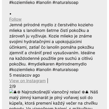
•
Follow
Jemné prírodné mydlo z čerstvého kozieho
mlieka s lanolínom šetrne čistí pokožku a
zároveň ju vyživuje. Kozie mlieko je známe
svojimi hydratačnými a upokojujúcimi
účinkami, zatiaľ čo lanolín pomáha pokožku
zjemniť a chrániť pred vysušovaním. Ideálne
na každodenné použitie pre suchú a citlivú
pokožku. #mydielkaren #prirodnemydlo
#koziemlieko #lanolin #naturalsoap
5 mesiacov ago
View on Instagram
|
2/9