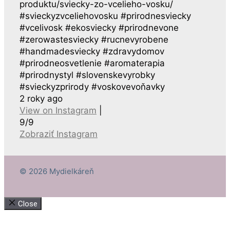
produktu/sviecky-zo-vcelieho-vosku/
#svieckyzvceliehovosku #prirodnesviecky
#vcelivosk #ekosviecky #prirodnevone
#zerowastesviecky #rucnevyrobene
#handmadesviecky #zdravydomov
#prirodneosvetlenie #aromaterapia
#prirodnystyl #slovenskevyrobky
#svieckyzprirody #voskovevoňavky
2 roky ago
View on Instagram
|
9/9
Zobraziť Instagram
© 2026 Mydielkáreň
Close