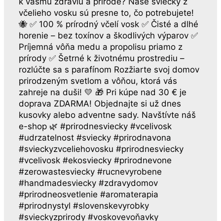
k vášmu zdraviu a prírode? Naše sviečky z
včelieho vosku sú presne to, čo potrebujete!
🐝 ✅ 100 % prírodný včelí vosk ✅ Čisté a dlhé
horenie – bez toxínov a škodlivých výparov ✅
Príjemná vôňa medu a propolisu priamo z
prírody ✅ Šetrné k životnému prostrediu –
rozlúčte sa s parafínom Rozžiarte svoj domov
prirodzeným svetlom a vôňou, ktorá vás
zahreje na duši! 💛 🎁 Pri kúpe nad 30 € je
doprava ZDARMA! Objednajte si už dnes
kusovky alebo adventne sady. Navštívte náš
e-shop 🌿 #prirodnesviecky #vcelivosk
#udrzatelnost #sviecky #prirodnavona
#svieckyzvceliehovosku #prirodnesviecky
#vcelivosk #ekosviecky #prirodnevone
#zerowastesviecky #rucnevyrobene
#handmadesviecky #zdravydomov
#prirodneosvetlenie #aromaterapia
#prirodnystyl #slovenskevyrobky
#svieckyzprirody #voskovevoňavky