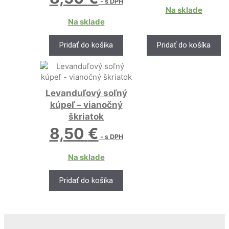
- s DPH
Na sklade
Na sklade
Pridať do košíka
Pridať do košíka
Levanduľový soľný
kúpeľ – vianočný
škriatok
8,50
€
- s DPH
Na sklade
Pridať do košíka