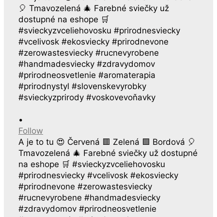
•
Follow
A je to tu 😍 Červená 🟥 Zelená 🟩 Bordová 🎈
Tmavozelená 🎄 Farebné sviečky už dostupné
na eshope 🛒 #svieckyzvceliehovosku
#prirodnesviecky #vcelivosk #ekosviecky
#prirodnevone #zerowastesviecky
#rucnevyrobene #handmadesviecky
#zdravydomov #prirodneosvetlenie