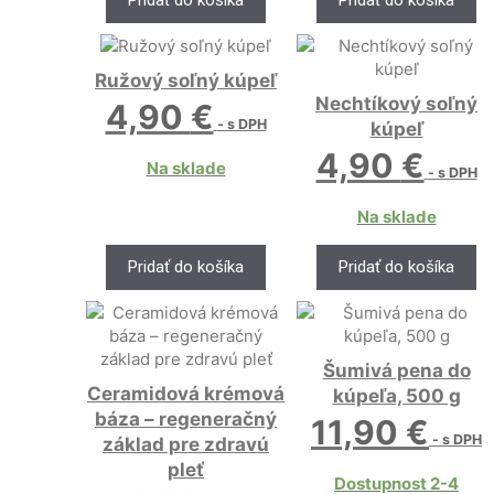
Ružový soľný kúpeľ
Nechtíkový soľný
4,90
€
- s DPH
kúpeľ
4,90
€
Na sklade
- s DPH
Na sklade
Pridať do košíka
Pridať do košíka
Šumivá pena do
Ceramidová krémová
kúpeľa, 500 g
báza – regeneračný
11,90
€
- s DPH
základ pre zdravú
pleť
Dostupnost 2-4