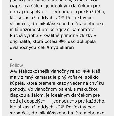
•
Follow
🎄❄️ Najrozkošnejší vianočný relax! ❄️🎄 Náš
malý zimný kamarát je plný voňavej soli do
kúpeľa, ktorá premení každý večer na chvíľku
pohody. Vo vianočnom balení, s mäkučkou
čiapkou a šálom, je ideálnym darčekom pre
deti aj dospelých — jednoducho pre každého,
kto si zaslúži oddych. 🛁💛 Perfektný pod
stromček, do mikulášskeho balíčka alebo ako