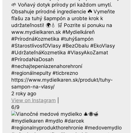
🌱 Voňavý dotyk prírody pri každom umytí.
Obsahuje prírodné ingrediencie ☘️ Vymeňte
fľašu za tuhý šapmpón a urobte krok k
udržateľnosti! 🌍💧 🛒 Pozrite si ponuku na
www.mydielkaren.sk #Mydielkáreň
#PrírodnáKozmetika #tuhýšampón
#StarostlivosťOVlasy #BezObalu #EkoVlasy
#UdržateľnáKozmetika #VlasyAkoZamat
#PrírodaNaDosah
#nechajtepeniazenahorehroní
#regionálnepulty #ticbrezno
https://www.mydielkaren.sk/produkt/tuhy-
sampon-na-vlasy/
2 roky ago
View on Instagram
|
6/9