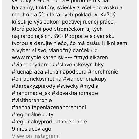
výrobky z Horehronia – prírodné mydlá,
balzamy, tinktúry, sviečky z včelieho vosku a
mnoho ďalších lokálnych pokladov. Každý
kúsok je výsledkom poctivej ručnej práce,
ktorá poteší pod stromčekom aj tých
najnáročnejších. 🎁✨ Podporte slovenskú
tvorbu a darujte niečo, čo má dušu. Klikni sem
a vyber si svoj vianočný darček 👉
www.mydielkaren.sk --- #mydielkaren
#vianocnydarcek #slovenskevyrobky
#rucnapraca #lokalnapodpora #horehronie
#prirodnekosmetika #vianocnenakupy
#darcekyzprirody #sviecky #mydla
#handmade_sk #slovakhandmade
#visithorehronie
#nechajtepeniazenahorehroni
#regionálnepulty
#regionalnyprodukthorehronie
9 mesiacov ago
View on Instagram
|