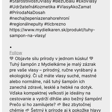
•
Follow
💚 Objavte silu prírody v jednom kúsku! 💚
Tuhý šampón z Mydielkárne je malý zázrak
pre vaše vlasy – prírodný, ručne vyrábaný a
ekologický. Či už máte vlasy suché, mastné
alebo normálne, náš tuhý šampón ich
zanechá zdravé, lesklé a hebké na dotyk.
Vďaka kompaktnej veľkosti je ideálny na
cestovanie a vydrží dlhšie ako bežný šampón!
Prečo si ho zamilujete? 🌱 Bez zbytočnej
chémie 🌱 Šetrný k prírode aj k pokožke hlavy