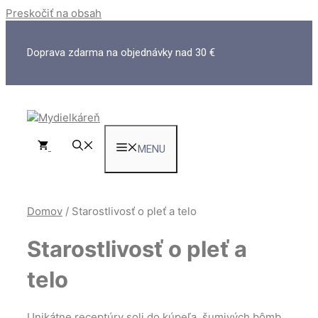
Preskočiť na obsah
Doprava zdarma na objednávky nad 30 €
MENU
Domov
/ Starostlivosť o pleť a telo
Starostlivosť o pleť a
telo
Unikátne receptúry soli do kúpeľa, šumivých bômb