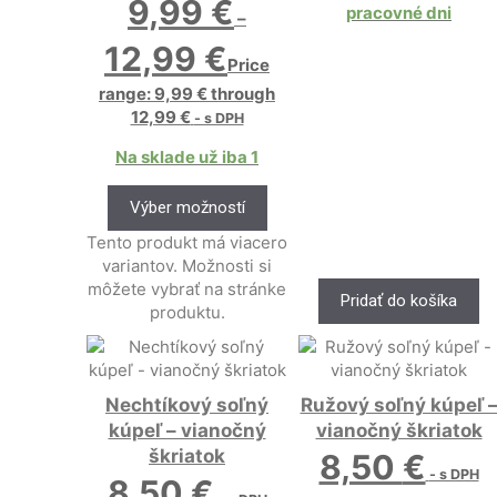
9,99
€
pracovné dni
–
12,99
€
Price
range: 9,99 € through
12,99 €
- s DPH
Na sklade už iba 1
Výber možností
Tento produkt má viacero
variantov. Možnosti si
môžete vybrať na stránke
Pridať do košíka
produktu.
Nechtíkový soľný
Ružový soľný kúpeľ 
kúpeľ – vianočný
vianočný škriatok
škriatok
8,50
€
- s DPH
8,50
€