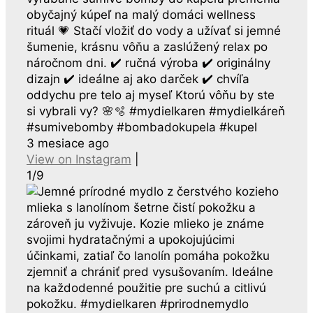
obyčajný kúpeľ na malý domáci wellness
rituál 💗 Stačí vložiť do vody a užívať si jemné
šumenie, krásnu vôňu a zaslúžený relax po
náročnom dni. ✔️ ručná výroba ✔️ originálny
dizajn ✔️ ideálne aj ako darček ✔️ chvíľa
oddychu pre telo aj myseľ Ktorú vôňu by ste
si vybrali vy? 🌸🫧 #mydielkaren #mydielkáreň
#sumivebomby #bombadokupela #kupel
3 mesiace ago
View on Instagram
|
1/9