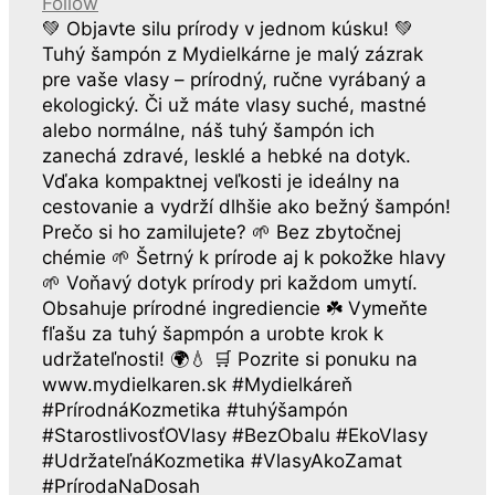
Follow
💚 Objavte silu prírody v jednom kúsku! 💚
Tuhý šampón z Mydielkárne je malý zázrak
pre vaše vlasy – prírodný, ručne vyrábaný a
ekologický. Či už máte vlasy suché, mastné
alebo normálne, náš tuhý šampón ich
zanechá zdravé, lesklé a hebké na dotyk.
Vďaka kompaktnej veľkosti je ideálny na
cestovanie a vydrží dlhšie ako bežný šampón!
Prečo si ho zamilujete? 🌱 Bez zbytočnej
chémie 🌱 Šetrný k prírode aj k pokožke hlavy
🌱 Voňavý dotyk prírody pri každom umytí.
Obsahuje prírodné ingrediencie ☘️ Vymeňte
fľašu za tuhý šapmpón a urobte krok k
udržateľnosti! 🌍💧 🛒 Pozrite si ponuku na
www.mydielkaren.sk #Mydielkáreň
#PrírodnáKozmetika #tuhýšampón
#StarostlivosťOVlasy #BezObalu #EkoVlasy
#UdržateľnáKozmetika #VlasyAkoZamat
#PrírodaNaDosah