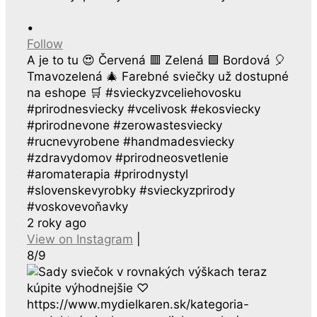
•
Follow
A je to tu 😍 Červená 🟥 Zelená 🟩 Bordová 🎈
Tmavozelená 🎄 Farebné sviečky už dostupné
na eshope 🛒 #svieckyzvceliehovosku
#prirodnesviecky #vcelivosk #ekosviecky
#prirodnevone #zerowastesviecky
#rucnevyrobene #handmadesviecky
#zdravydomov #prirodneosvetlenie
#aromaterapia #prirodnystyl
#slovenskevyrobky #svieckyzprirody
#voskovevoňavky
2 roky ago
View on Instagram
|
8/9