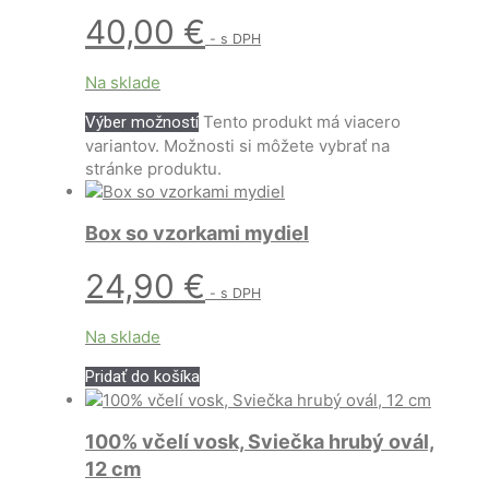
40,00
€
- s DPH
Na sklade
Tento produkt má viacero
Výber možností
variantov. Možnosti si môžete vybrať na
stránke produktu.
Box so vzorkami mydiel
24,90
€
- s DPH
Na sklade
Pridať do košíka
100% včelí vosk, Sviečka hrubý ovál,
12 cm