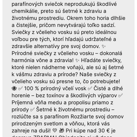
parafínových sviečok neprodukujú škodlivé
chemikálie, preto sú šetrné k zdraviu a
životnému prostrediu. Okrem toho horia dlhšie
a čistejšie, pričom nevytvárajú toľko sadzí.
Sviečky z včelieho vosku sú preto ideálnou
voľbou pre tých, ktorí hľadajú udržateľné a
zdravšie alternatívy pre svoj domov. ✨
Prírodné sviečky z včelieho vosku – dokonalá
harmónia vône a zdravia! ✨ Hľadáte sviečky,
ktoré nielen nádherne voňajú, ale sú aj šetrné
k vášmu zdraviu a prírode? Naše sviečky z
včelieho vosku sú presne to, čo potrebujete!
🐝 ✅ 100 % prírodný včelí vosk ✅ Čisté a dlhé
horenie – bez toxínov a škodlivých výparov ✅
Príjemná vôňa medu a propolisu priamo z
prírody ✅ Šetrné k životnému prostrediu –
rozlúčte sa s parafínom Rozžiarte svoj domov
prirodzeným svetlom a vôňou, ktorá vás
zahreje na duši! 💛 🎁 Pri kúpe nad 30 € je