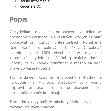
Ďalšie informácie
Recenzie (0)
Popis
V Mydielkárni myslíme aj na oslávencov, jubilantov,
obchodných partnerov a a všetkých, ktorých sa patrí
obdarovať pri rôznych príležitostiach. Ponúkame
rôzne variácie darčekový ch balíčkov. Darčekové
balenie mydiel MIDI obsahuje štyri mydlá a
keramickú mydelničku. Veľmi praktický darček
vhodný na akúkoľvek príležitosť a možno sa hodí
práve do Vašej kúpeľne.
Tip na darček, ktorý je ekologický a vhodný na
narodeniny či Vianoce. Darčekový balík vieme
pripraviť aj ako firemné poďakovanie. Pre
personalizáciu nás kontaktujte.
Tento darčekový balík je zabalený ekologicky v
recyklovateľných obaloch.