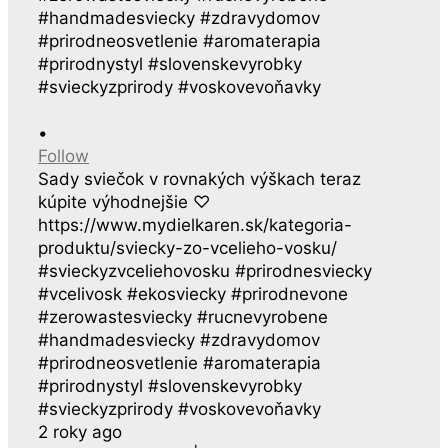
•
Follow
Sady sviečok v rovnakých výškach teraz
kúpite výhodnejšie ♡
https://www.mydielkaren.sk/kategoria-
produktu/sviecky-zo-vcelieho-vosku/
#svieckyzvceliehovosku #prirodnesviecky
#vcelivosk #ekosviecky #prirodnevone
#zerowastesviecky #rucnevyrobene
#handmadesviecky #zdravydomov
#prirodneosvetlenie #aromaterapia
#prirodnystyl #slovenskevyrobky
#svieckyzprirody #voskovevoňavky
2 roky ago