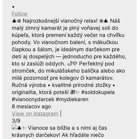
•
Follow
🎄❄️ Najrozkošnejší vianočný relax! ❄️🎄 Náš
malý zimný kamarát je plný voňavej soli do
kúpeľa, ktorá premení každý večer na chvíľku
pohody. Vo vianočnom balení, s mäkučkou
čiapkou a šálom, je ideálnym darčekom pre
deti aj dospelých — jednoducho pre každého,
kto si zaslúži oddych. 🛁💛 Perfektný pod
stromček, do mikulášskeho balíčka alebo ako
milá pozornosť pre kolegov či kamarátov.
Ručná výroba • kvalitné prírodné zložky •
originalita, ktorá poteší 🎁✨ #soldokupela
#vianocnydarcek #mydiekaren
8 mesiacov ago
View on Instagram
|
3/9