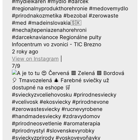
#mydielkaren #mydlo #darcek
#regionalnyprodukthorehronie #medovemydlo
#prirodnakozmetika #bezobal #zerowaste
#med #madeinslovakia🇸🇰
#nechajtepeniazenahorehroni
#darceknavianoce Regionálne pulty
Infocentrum vo zvonici - TIC Brezno
2 roky ago
View on Instagram
|
7/9