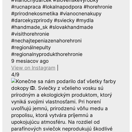
#rucnapraca #lokalnapodpora #horehronie
#prirodnekosmetika #vianocnenakupy
#darcekyzprirody #sviecky #mydla
#handmade_sk #slovakhandmade
#visithorehronie
#nechajtepeniazenahorehroni
#regionálnepulty
#regionalnyprodukthorehronie
9 mesiacov ago
View on Instagram
|
4/9