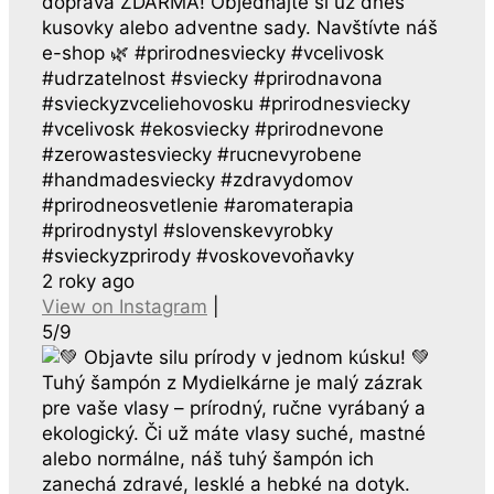
doprava ZDARMA! Objednajte si už dnes
kusovky alebo adventne sady. Navštívte náš
e-shop 🌿 #prirodnesviecky #vcelivosk
#udrzatelnost #sviecky #prirodnavona
#svieckyzvceliehovosku #prirodnesviecky
#vcelivosk #ekosviecky #prirodnevone
#zerowastesviecky #rucnevyrobene
#handmadesviecky #zdravydomov
#prirodneosvetlenie #aromaterapia
#prirodnystyl #slovenskevyrobky
#svieckyzprirody #voskovevoňavky
2 roky ago
View on Instagram
|
5/9