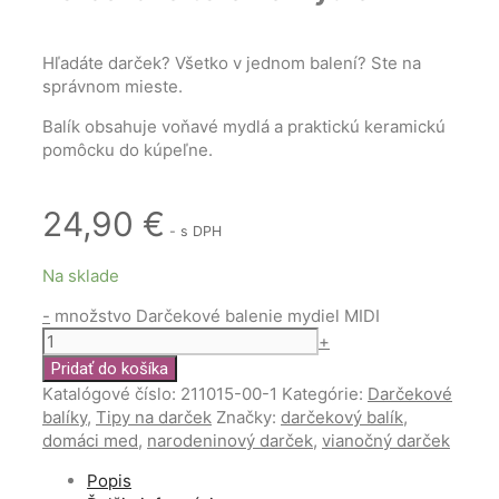
Hľadáte darček? Všetko v jednom balení? Ste na
správnom mieste.
Balík obsahuje voňavé mydlá a praktickú keramickú
pomôcku do kúpeľne.
24,90
€
- s DPH
Na sklade
-
množstvo Darčekové balenie mydiel MIDI
+
Pridať do košíka
Katalógové číslo:
211015-00-1
Kategórie:
Darčekové
balíky
,
Tipy na darček
Značky:
darčekový balík
,
domáci med
,
narodeninový darček
,
vianočný darček
Popis