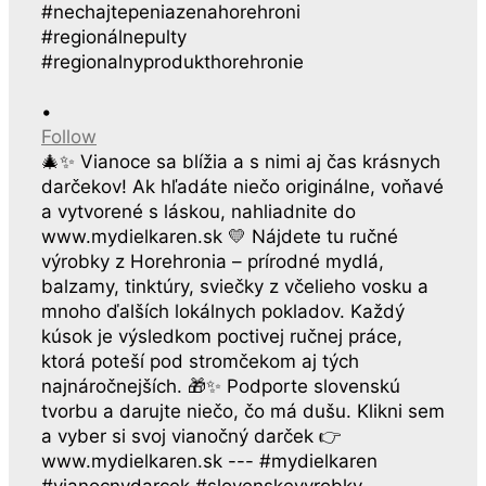
•
Follow
🎄✨ Vianoce sa blížia a s nimi aj čas krásnych
darčekov! Ak hľadáte niečo originálne, voňavé
a vytvorené s láskou, nahliadnite do
www.mydielkaren.sk 💛 Nájdete tu ručné
výrobky z Horehronia – prírodné mydlá,
balzamy, tinktúry, sviečky z včelieho vosku a
mnoho ďalších lokálnych pokladov. Každý
kúsok je výsledkom poctivej ručnej práce,
ktorá poteší pod stromčekom aj tých
najnáročnejších. 🎁✨ Podporte slovenskú
tvorbu a darujte niečo, čo má dušu. Klikni sem
a vyber si svoj vianočný darček 👉
www.mydielkaren.sk --- #mydielkaren
#vianocnydarcek #slovenskevyrobky