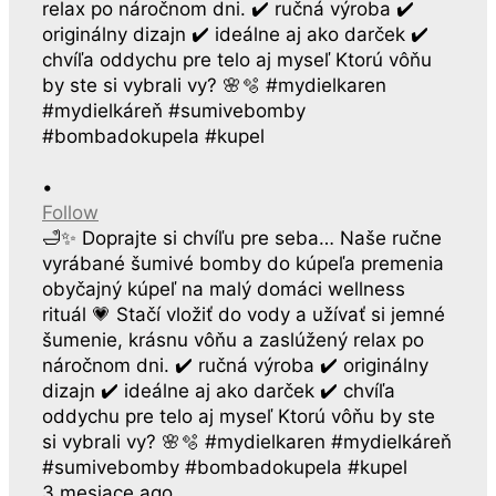
•
Follow
🛁✨ Doprajte si chvíľu pre seba… Naše ručne
vyrábané šumivé bomby do kúpeľa premenia
obyčajný kúpeľ na malý domáci wellness
rituál 💗 Stačí vložiť do vody a užívať si jemné
šumenie, krásnu vôňu a zaslúžený relax po
náročnom dni. ✔️ ručná výroba ✔️ originálny
dizajn ✔️ ideálne aj ako darček ✔️ chvíľa
oddychu pre telo aj myseľ Ktorú vôňu by ste
si vybrali vy? 🌸🫧 #mydielkaren #mydielkáreň
#sumivebomby #bombadokupela #kupel
3 mesiace ago