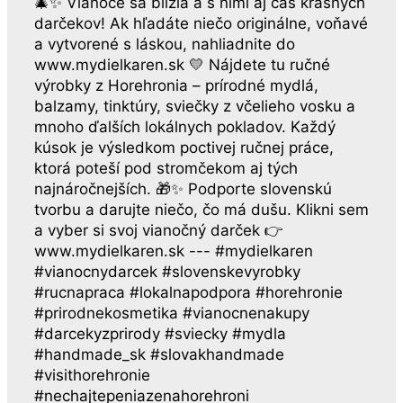
🎄✨ Vianoce sa blížia a s nimi aj čas krásnych
darčekov! Ak hľadáte niečo originálne, voňavé
a vytvorené s láskou, nahliadnite do
www.mydielkaren.sk 💛 Nájdete tu ručné
výrobky z Horehronia – prírodné mydlá,
balzamy, tinktúry, sviečky z včelieho vosku a
mnoho ďalších lokálnych pokladov. Každý
kúsok je výsledkom poctivej ručnej práce,
ktorá poteší pod stromčekom aj tých
najnáročnejších. 🎁✨ Podporte slovenskú
tvorbu a darujte niečo, čo má dušu. Klikni sem
a vyber si svoj vianočný darček 👉
www.mydielkaren.sk --- #mydielkaren
#vianocnydarcek #slovenskevyrobky
#rucnapraca #lokalnapodpora #horehronie
#prirodnekosmetika #vianocnenakupy
#darcekyzprirody #sviecky #mydla
#handmade_sk #slovakhandmade
#visithorehronie
#nechajtepeniazenahorehroni