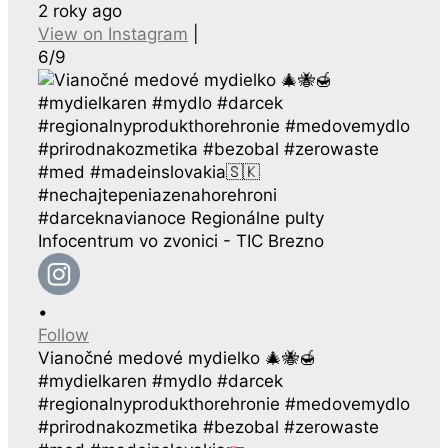
2 roky ago
View on Instagram
|
6/9
•
Follow
Vianočné medové mydielko
🎄
🐝
🍯
#mydielkaren #mydlo #darcek
#regionalnyprodukthorehronie #medovemydlo
#prirodnakozmetika #bezobal #zerowaste