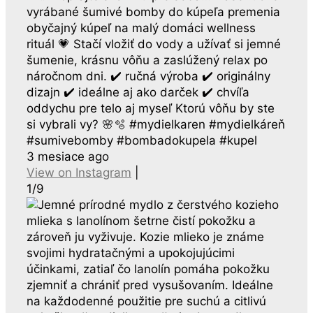
vyrábané šumivé bomby do kúpeľa premenia
obyčajný kúpeľ na malý domáci wellness
rituál 💗 Stačí vložiť do vody a užívať si jemné
šumenie, krásnu vôňu a zaslúžený relax po
náročnom dni. ✔️ ručná výroba ✔️ originálny
dizajn ✔️ ideálne aj ako darček ✔️ chvíľa
oddychu pre telo aj myseľ Ktorú vôňu by ste
si vybrali vy? 🌸🫧 #mydielkaren #mydielkáreň
#sumivebomby #bombadokupela #kupel
3 mesiace ago
View on Instagram
|
1/9