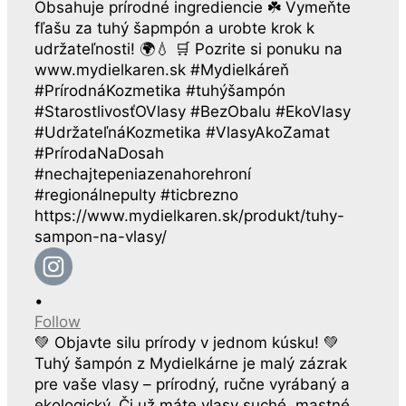
•
Follow
💚 Objavte silu prírody v jednom kúsku! 💚
Tuhý šampón z Mydielkárne je malý zázrak
pre vaše vlasy – prírodný, ručne vyrábaný a
ekologický. Či už máte vlasy suché, mastné