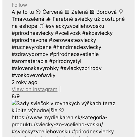
Follow
A je to tu 😍 Červená 🟥 Zelená 🟩 Bordová 🎈
Tmavozelená 🎄 Farebné sviečky už dostupné
na eshope 🛒 #svieckyzvceliehovosku
#prirodnesviecky #vcelivosk #ekosviecky
#prirodnevone #zerowastesviecky
#rucnevyrobene #handmadesviecky
#zdravydomov #prirodneosvetlenie
#aromaterapia #prirodnystyl
#slovenskevyrobky #svieckyzprirody
#voskovevoňavky
2 roky ago
View on Instagram
|
8/9