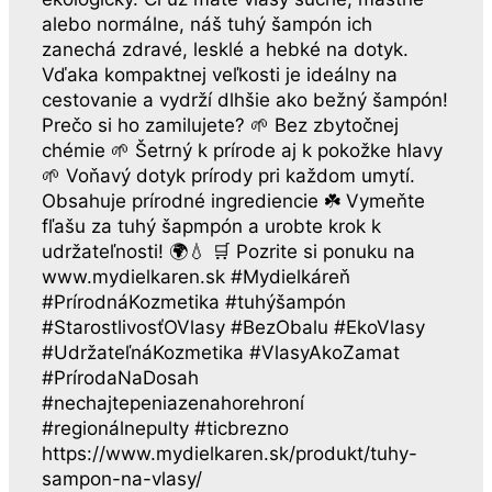
alebo normálne, náš tuhý šampón ich
zanechá zdravé, lesklé a hebké na dotyk.
Vďaka kompaktnej veľkosti je ideálny na
cestovanie a vydrží dlhšie ako bežný šampón!
Prečo si ho zamilujete? 🌱 Bez zbytočnej
chémie 🌱 Šetrný k prírode aj k pokožke hlavy
🌱 Voňavý dotyk prírody pri každom umytí.
Obsahuje prírodné ingrediencie ☘️ Vymeňte
fľašu za tuhý šapmpón a urobte krok k
udržateľnosti! 🌍💧 🛒 Pozrite si ponuku na
www.mydielkaren.sk #Mydielkáreň
#PrírodnáKozmetika #tuhýšampón
#StarostlivosťOVlasy #BezObalu #EkoVlasy
#UdržateľnáKozmetika #VlasyAkoZamat
#PrírodaNaDosah
#nechajtepeniazenahorehroní
#regionálnepulty #ticbrezno
https://www.mydielkaren.sk/produkt/tuhy-
sampon-na-vlasy/