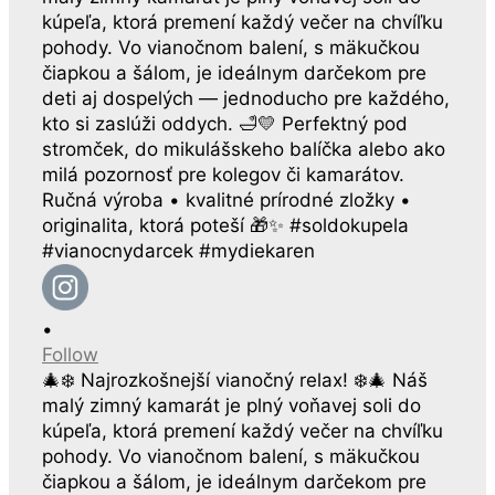
•
Follow
🎄❄️ Najrozkošnejší vianočný relax! ❄️🎄 Náš
malý zimný kamarát je plný voňavej soli do
kúpeľa, ktorá premení každý večer na chvíľku
pohody. Vo vianočnom balení, s mäkučkou
čiapkou a šálom, je ideálnym darčekom pre