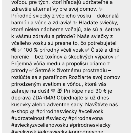
voľbou pre tých, ktorí hľadajú udržateľné a
zdravšie alternatívy pre svoj domov. ✨
Prírodné sviečky z včelieho vosku – dokonalá
harmónia vône a zdravia! ✨ Hľadáte sviečky,
ktoré nielen nádherne voňajú, ale sú aj šetrné
k vášmu zdraviu a prírode? Naše sviečky z
včelieho vosku sú presne to, čo potrebujete!
🐝 ✅ 100 % prírodný včelí vosk ✅ Čisté a dlhé
horenie – bez toxínov a škodlivých výparov ✅
Príjemná vôňa medu a propolisu priamo z
prírody ✅ Šetrné k životnému prostrediu –
rozlúčte sa s parafínom Rozžiarte svoj domov
prirodzeným svetlom a vôňou, ktorá vás
zahreje na duši! 💛 🎁 Pri kúpe nad 30 € je
doprava ZDARMA! Objednajte si už dnes
kusovky alebo adventne sady. Navštívte náš
e-shop 🌿 #prirodnesviecky #vcelivosk
#udrzatelnost #sviecky #prirodnavona
#svieckyzvceliehovosku #prirodnesviecky
#vcelivosk #ekosviecky #prirodnevone