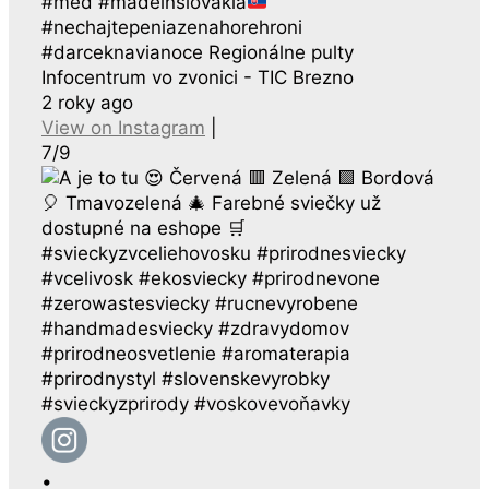
#med #madeinslovakia
#nechajtepeniazenahorehroni
#darceknavianoce Regionálne pulty
Infocentrum vo zvonici - TIC Brezno
2 roky ago
View on Instagram
|
7/9
•