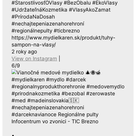
#StarostlivosťOVlasy #BezObalu #EkoVlasy
#UdržateľnáKozmetika #VlasyAkoZamat
#PrírodaNaDosah
#nechajtepeniazenahorehroní
#regionálnepulty #ticbrezno
https://www.mydielkaren.sk/produkt/tuhy-
sampon-na-vlasy/
2 roky ago
View on Instagram
|
6/9
•