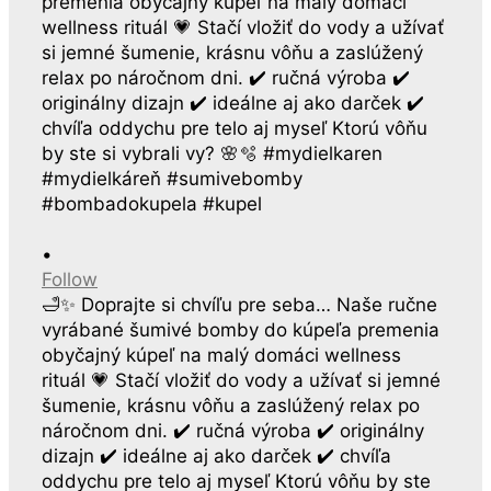
•
Follow
🛁✨ Doprajte si chvíľu pre seba… Naše ručne
vyrábané šumivé bomby do kúpeľa premenia
obyčajný kúpeľ na malý domáci wellness
rituál 💗 Stačí vložiť do vody a užívať si jemné
šumenie, krásnu vôňu a zaslúžený relax po
náročnom dni. ✔️ ručná výroba ✔️ originálny
dizajn ✔️ ideálne aj ako darček ✔️ chvíľa
oddychu pre telo aj myseľ Ktorú vôňu by ste