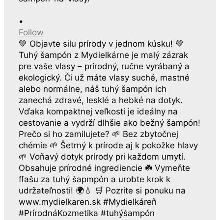
•
Follow
💚 Objavte silu prírody v jednom kúsku! 💚
Tuhý šampón z Mydielkárne je malý zázrak
pre vaše vlasy – prírodný, ručne vyrábaný a
ekologický. Či už máte vlasy suché, mastné
alebo normálne, náš tuhý šampón ich
zanechá zdravé, lesklé a hebké na dotyk.
Vďaka kompaktnej veľkosti je ideálny na
cestovanie a vydrží dlhšie ako bežný šampón!
Prečo si ho zamilujete? 🌱 Bez zbytočnej
chémie 🌱 Šetrný k prírode aj k pokožke hlavy
🌱 Voňavý dotyk prírody pri každom umytí.
Obsahuje prírodné ingrediencie ☘️ Vymeňte
fľašu za tuhý šapmpón a urobte krok k
udržateľnosti! 🌍💧 🛒 Pozrite si ponuku na
www.mydielkaren.sk #Mydielkáreň
#PrírodnáKozmetika #tuhýšampón