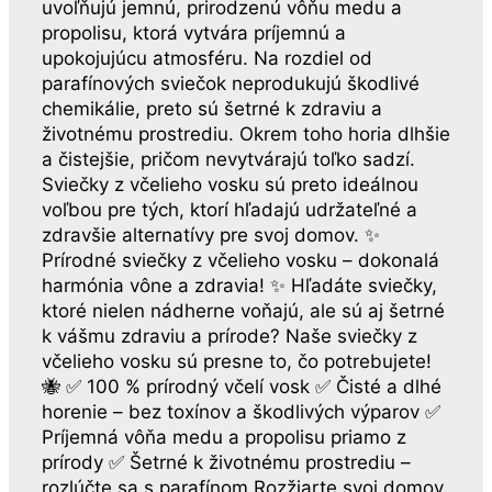
uvoľňujú jemnú, prirodzenú vôňu medu a
propolisu, ktorá vytvára príjemnú a
upokojujúcu atmosféru. Na rozdiel od
parafínových sviečok neprodukujú škodlivé
chemikálie, preto sú šetrné k zdraviu a
životnému prostrediu. Okrem toho horia dlhšie
a čistejšie, pričom nevytvárajú toľko sadzí.
Sviečky z včelieho vosku sú preto ideálnou
voľbou pre tých, ktorí hľadajú udržateľné a
zdravšie alternatívy pre svoj domov. ✨
Prírodné sviečky z včelieho vosku – dokonalá
harmónia vône a zdravia! ✨ Hľadáte sviečky,
ktoré nielen nádherne voňajú, ale sú aj šetrné
k vášmu zdraviu a prírode? Naše sviečky z
včelieho vosku sú presne to, čo potrebujete!
🐝 ✅ 100 % prírodný včelí vosk ✅ Čisté a dlhé
horenie – bez toxínov a škodlivých výparov ✅
Príjemná vôňa medu a propolisu priamo z
prírody ✅ Šetrné k životnému prostrediu –
rozlúčte sa s parafínom Rozžiarte svoj domov