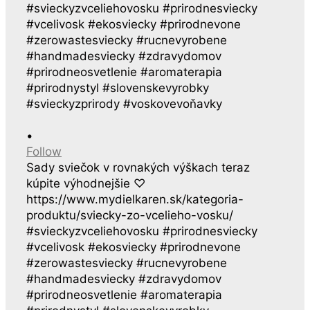
•
Follow
Sady sviečok v rovnakých výškach teraz
kúpite výhodnejšie ♡
https://www.mydielkaren.sk/kategoria-
produktu/sviecky-zo-vcelieho-vosku/
#svieckyzvceliehovosku #prirodnesviecky
#vcelivosk #ekosviecky #prirodnevone
#zerowastesviecky #rucnevyrobene
#handmadesviecky #zdravydomov
#prirodneosvetlenie #aromaterapia