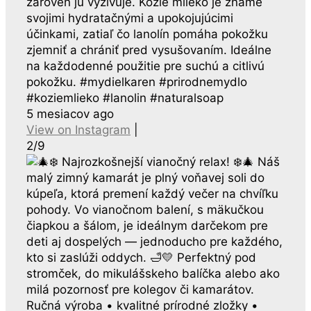
zároveň ju vyživuje. Kozie mlieko je známe
svojimi hydratačnými a upokojujúcimi
účinkami, zatiaľ čo lanolín pomáha pokožku
zjemniť a chrániť pred vysušovaním. Ideálne
na každodenné použitie pre suchú a citlivú
pokožku. #mydielkaren #prirodnemydlo
#koziemlieko #lanolin #naturalsoap
5 mesiacov ago
View on Instagram
|
2/9