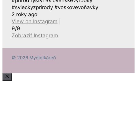
#prirodnystyl #slovenskevyrobky
#svieckyzprirody #voskovevoňavky
2 roky ago
View on Instagram
|
9/9
Zobraziť Instagram
© 2026 Mydielkáreň
Close