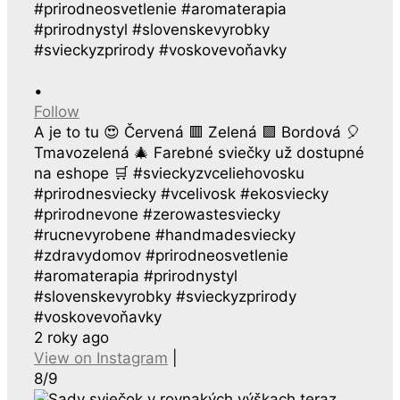
•
Follow
A je to tu 😍 Červená 🟥 Zelená 🟩 Bordová 🎈
Tmavozelená 🎄 Farebné sviečky už dostupné
na eshope 🛒 #svieckyzvceliehovosku
#prirodnesviecky #vcelivosk #ekosviecky
#prirodnevone #zerowastesviecky
#rucnevyrobene #handmadesviecky
#zdravydomov #prirodneosvetlenie
#aromaterapia #prirodnystyl
#slovenskevyrobky #svieckyzprirody
#voskovevoňavky
2 roky ago
View on Instagram
|
8/9