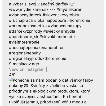
a vyber si svoj vianočný darček 👉
www.mydielkaren.sk --- #mydielkaren
#vianocnydarcek #slovenskevyrobky
#rucnapraca #lokalnapodpora #horehronie
#prirodnekosmetika #vianocnenakupy
#darcekyzprirody #sviecky #mydla
#handmade_sk #slovakhandmade
#visithorehronie
#nechajtepeniazenahorehroni
#regionálnepulty
#regionalnyprodukthorehronie
9 mesiacov ago
View on Instagram
|
4/9