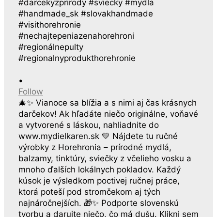
•
Follow
🎄✨ Vianoce sa blížia a s nimi aj čas krásnych
darčekov! Ak hľadáte niečo originálne, voňavé
a vytvorené s láskou, nahliadnite do
www.mydielkaren.sk 💛 Nájdete tu ručné
výrobky z Horehronia – prírodné mydlá,
balzamy, tinktúry, sviečky z včelieho vosku a
mnoho ďalších lokálnych pokladov. Každý
kúsok je výsledkom poctivej ručnej práce,
ktorá poteší pod stromčekom aj tých
najnáročnejších. 🎁✨ Podporte slovenskú
tvorbu a darujte niečo, čo má dušu. Klikni sem