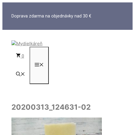
Preskočiť
na
Doprava zdarma na objednávky nad 30 €
obsah
0
MENU
20200313_124631-02