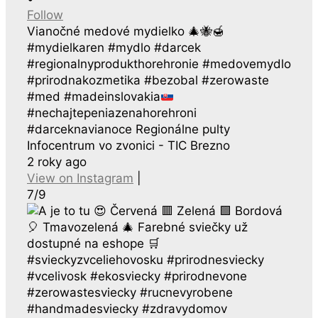
Follow
Vianočné medové mydielko
🎄
🐝
🍯
#mydielkaren #mydlo #darcek
#regionalnyprodukthorehronie #medovemydlo
#prirodnakozmetika #bezobal #zerowaste
#med #madeinslovakia
#nechajtepeniazenahorehroni
#darceknavianoce Regionálne pulty
Infocentrum vo zvonici - TIC Brezno
2 roky ago
View on Instagram
|
7/9