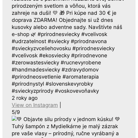
prirodzeným svetlom a vôňou, ktorá vás
zahreje na duši! 💛 🎁 Pri kúpe nad 30 € je
doprava ZDARMA! Objednajte si už dnes
kusovky alebo adventne sady. Navštívte náš
e-shop 🌿 #prirodnesviecky #vcelivosk
#udrzatelnost #sviecky #prirodnavona
#svieckyzvceliehovosku #prirodnesviecky
#vcelivosk #ekosviecky #prirodnevone
#zerowastesviecky #rucnevyrobene
#handmadesviecky #zdravydomov
#prirodneosvetlenie #aromaterapia
#prirodnystyl #slovenskevyrobky
#svieckyzprirody #voskovevoňavky
2 roky ago
View on Instagram
|
5/9