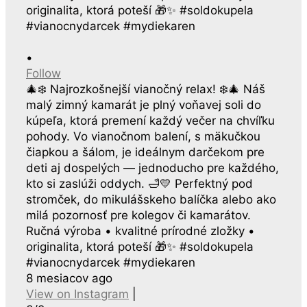
•
Follow
🎄❄️ Najrozkošnejší vianočný relax! ❄️🎄 Náš
malý zimný kamarát je plný voňavej soli do
kúpeľa, ktorá premení každý večer na chvíľku
pohody. Vo vianočnom balení, s mäkučkou
čiapkou a šálom, je ideálnym darčekom pre
deti aj dospelých — jednoducho pre každého,
kto si zaslúži oddych. 🛁💛 Perfektný pod
stromček, do mikulášskeho balíčka alebo ako
milá pozornosť pre kolegov či kamarátov.
Ručná výroba • kvalitné prírodné zložky •
originalita, ktorá poteší 🎁✨ #soldokupela
#vianocnydarcek #mydiekaren
8 mesiacov ago
View on Instagram
|