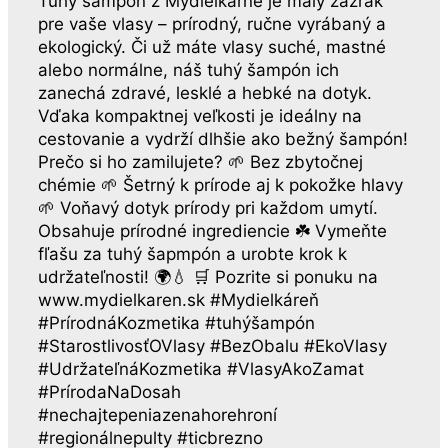
Tuhý šampón z Mydielkárne je malý zázrak
pre vaše vlasy – prírodný, ručne vyrábaný a
ekologický. Či už máte vlasy suché, mastné
alebo normálne, náš tuhý šampón ich
zanechá zdravé, lesklé a hebké na dotyk.
Vďaka kompaktnej veľkosti je ideálny na
cestovanie a vydrží dlhšie ako bežný šampón!
Prečo si ho zamilujete? 🌱 Bez zbytočnej
chémie 🌱 Šetrný k prírode aj k pokožke hlavy
🌱 Voňavý dotyk prírody pri každom umytí.
Obsahuje prírodné ingrediencie ☘️ Vymeňte
fľašu za tuhý šapmpón a urobte krok k
udržateľnosti! 🌍💧 🛒 Pozrite si ponuku na
www.mydielkaren.sk #Mydielkáreň
#PrírodnáKozmetika #tuhýšampón
#StarostlivosťOVlasy #BezObalu #EkoVlasy
#UdržateľnáKozmetika #VlasyAkoZamat
#PrírodaNaDosah
#nechajtepeniazenahorehroní
#regionálnepulty #ticbrezno