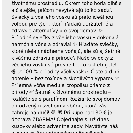
životnému prostrediu. Okrem toho horia dlhšie
a čistejšie, pričom nevytvárajú toľko sadzí.
Sviečky z včelieho vosku sú preto ideálnou
voľbou pre tých, ktorí hľadajú udržateľné a
zdravšie alternatívy pre svoj domov. ✨
Prírodné sviečky z včelieho vosku – dokonalá
harmónia vône a zdravia! ✨ Hľadáte sviečky,
ktoré nielen nádherne voňajú, ale sú aj šetrné
k vášmu zdraviu a prírode? Naše sviečky z
včelieho vosku sú presne to, čo potrebujete!
🐝 ✅ 100 % prírodný včelí vosk ✅ Čisté a dlhé
horenie – bez toxínov a škodlivých výparov ✅
Príjemná vôňa medu a propolisu priamo z
prírody ✅ Šetrné k životnému prostrediu –
rozlúčte sa s parafínom Rozžiarte svoj domov
prirodzeným svetlom a vôňou, ktorá vás
zahreje na duši! 💛 🎁 Pri kúpe nad 30 € je
doprava ZDARMA! Objednajte si už dnes
kusovky alebo adventne sady. Navštívte náš