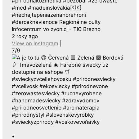
#prirodnakozmetika #bezobal #zerowaste
#med #madeinslovakia🇸🇰
#nechajtepeniazenahorehroni
#darceknavianoce Regionálne pulty
Infocentrum vo zvonici - TIC Brezno
2 roky ago
View on Instagram
|
7/9
•