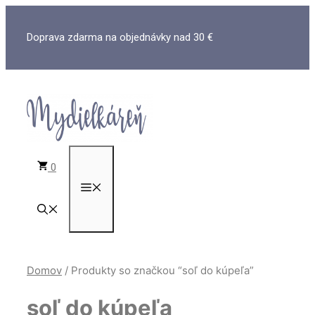
Preskočiť
na
Doprava zdarma na objednávky nad 30 €
obsah
0
MENU
Domov
/ Produkty so značkou “soľ do kúpeľa”
soľ do kúpeľa