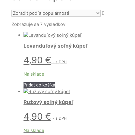
Zoradené
Zobrazuje sa 7 výsledkov
podľa
popularity
Levanduľový soľný kúpeľ
4,90
€
- s DPH
Na sklade
Pridať do košíka
Ružový soľný kúpeľ
4,90
€
- s DPH
Na sklade