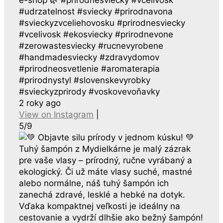
e-shop 🌿 #prirodnesviecky #vcelivosk
#udrzatelnost #sviecky #prirodnavona
#svieckyzvceliehovosku #prirodnesviecky
#vcelivosk #ekosviecky #prirodnevone
#zerowastesviecky #rucnevyrobene
#handmadesviecky #zdravydomov
#prirodneosvetlenie #aromaterapia
#prirodnystyl #slovenskevyrobky
#svieckyzprirody #voskovevoňavky
2 roky ago
View on Instagram
|
5/9