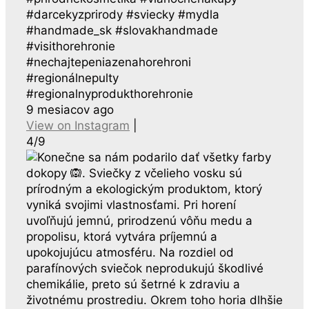
#darcekyzprirody #sviecky #mydla
#handmade_sk #slovakhandmade
#visithorehronie
#nechajtepeniazenahorehroni
#regionálnepulty
#regionalnyprodukthorehronie
9 mesiacov ago
View on Instagram
|
4/9