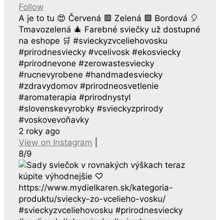
Follow
A je to tu 😍 Červená 🟥 Zelená 🟩 Bordová 🎈
Tmavozelená 🎄 Farebné sviečky už dostupné
na eshope 🛒 #svieckyzvceliehovosku
#prirodnesviecky #vcelivosk #ekosviecky
#prirodnevone #zerowastesviecky
#rucnevyrobene #handmadesviecky
#zdravydomov #prirodneosvetlenie
#aromaterapia #prirodnystyl
#slovenskevyrobky #svieckyzprirody
#voskovevoňavky
2 roky ago
View on Instagram
|
8/9