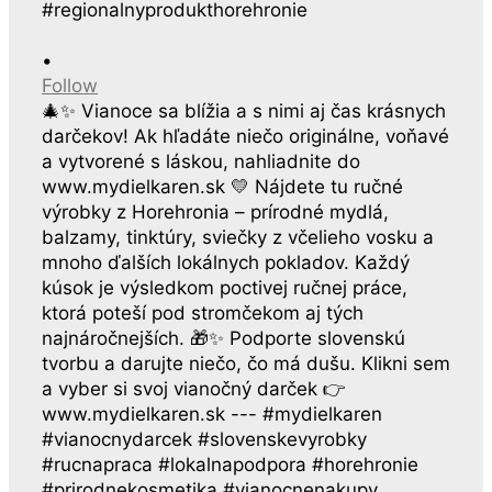
•
Follow
🎄✨ Vianoce sa blížia a s nimi aj čas krásnych
darčekov! Ak hľadáte niečo originálne, voňavé
a vytvorené s láskou, nahliadnite do
www.mydielkaren.sk 💛 Nájdete tu ručné
výrobky z Horehronia – prírodné mydlá,
balzamy, tinktúry, sviečky z včelieho vosku a
mnoho ďalších lokálnych pokladov. Každý
kúsok je výsledkom poctivej ručnej práce,
ktorá poteší pod stromčekom aj tých
najnáročnejších. 🎁✨ Podporte slovenskú
tvorbu a darujte niečo, čo má dušu. Klikni sem
a vyber si svoj vianočný darček 👉
www.mydielkaren.sk --- #mydielkaren
#vianocnydarcek #slovenskevyrobky
#rucnapraca #lokalnapodpora #horehronie
#prirodnekosmetika #vianocnenakupy