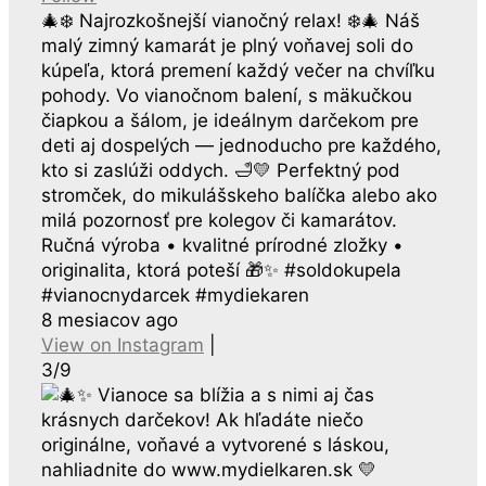
🎄❄️ Najrozkošnejší vianočný relax! ❄️🎄 Náš
malý zimný kamarát je plný voňavej soli do
kúpeľa, ktorá premení každý večer na chvíľku
pohody. Vo vianočnom balení, s mäkučkou
čiapkou a šálom, je ideálnym darčekom pre
deti aj dospelých — jednoducho pre každého,
kto si zaslúži oddych. 🛁💛 Perfektný pod
stromček, do mikulášskeho balíčka alebo ako
milá pozornosť pre kolegov či kamarátov.
Ručná výroba • kvalitné prírodné zložky •
originalita, ktorá poteší 🎁✨ #soldokupela
#vianocnydarcek #mydiekaren
8 mesiacov ago
View on Instagram
|
3/9