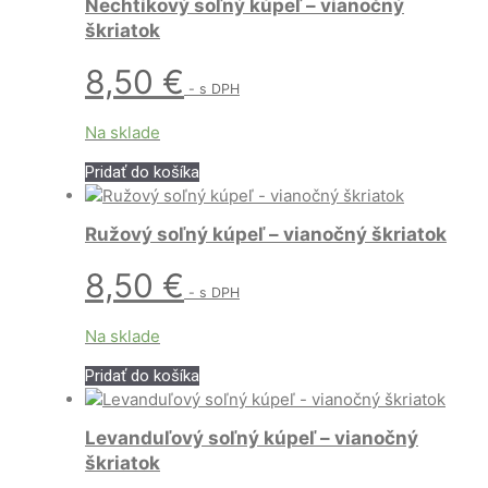
Nechtíkový soľný kúpeľ – vianočný
škriatok
8,50
€
- s DPH
Na sklade
Pridať do košíka
Ružový soľný kúpeľ – vianočný škriatok
8,50
€
- s DPH
Na sklade
Pridať do košíka
Levanduľový soľný kúpeľ – vianočný
škriatok