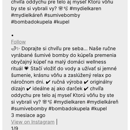
•
Follow
🛁✨ Doprajte si chvíľu pre seba… Naše ručne
vyrábané šumivé bomby do kúpeľa premenia
obyčajný kúpeľ na malý domáci wellness
rituál 💗 Stačí vložiť do vody a užívať si jemné
šumenie, krásnu vôňu a zaslúžený relax po
náročnom dni. ✔️ ručná výroba ✔️ originálny
dizajn ✔️ ideálne aj ako darček ✔️ chvíľa
oddychu pre telo aj myseľ Ktorú vôňu by ste
si vybrali vy? 🌸🫧 #mydielkaren #mydielkáreň
#sumivebomby #bombadokupela #kupel
3 mesiace ago
View on Instagram
|
1/9