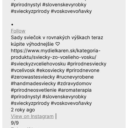
•
Follow
Sady sviečok v rovnakých výškach teraz
kúpite výhodnejšie ♡
https://www.mydielkaren.sk/kategoria-
produktu/sviecky-zo-vcelieho-vosku/
#svieckyzvceliehovosku #prirodnesviecky
#vcelivosk #ekosviecky #prirodnevone
#zerowastesviecky #rucnevyrobene
#handmadesviecky #zdravydomov
#prirodneosvetlenie #aromaterapia
#prirodnystyl #slovenskevyrobky
#svieckyzprirody #voskovevoňavky
2 roky ago
View on Instagram
|
9/9