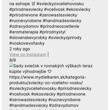
na eshope 🛒 #svieckyzvceliehovosku
#prirodnesviecky #vcelivosk #ekosviecky
#prirodnevone #zerowastesviecky
#rucnevyrobene #handmadesviecky
#zdravydomov #prirodneosvetlenie
#aromaterapia #prirodnystyl
#slovenskevyrobky #svieckyzprirody
#voskovevoňavky
2 roky ago
View on Instagram
|
8/9