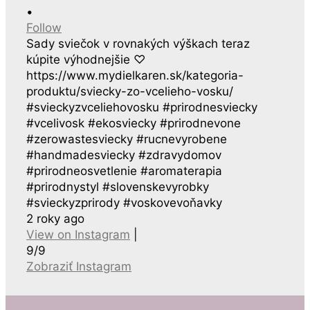
•
Follow
Sady sviečok v rovnakých výškach teraz
kúpite výhodnejšie ♡
https://www.mydielkaren.sk/kategoria-
produktu/sviecky-zo-vcelieho-vosku/
#svieckyzvceliehovosku #prirodnesviecky
#vcelivosk #ekosviecky #prirodnevone
#zerowastesviecky #rucnevyrobene
#handmadesviecky #zdravydomov
#prirodneosvetlenie #aromaterapia
#prirodnystyl #slovenskevyrobky
#svieckyzprirody #voskovevoňavky
2 roky ago
View on Instagram
|
9/9
Zobraziť Instagram