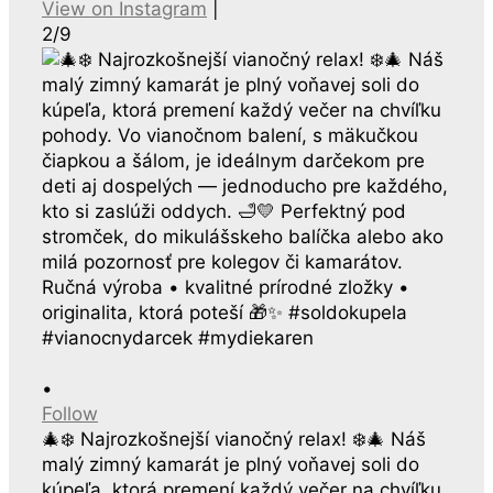
View on Instagram
|
2/9
•
Follow
🎄❄️ Najrozkošnejší vianočný relax! ❄️🎄 Náš
malý zimný kamarát je plný voňavej soli do
kúpeľa, ktorá premení každý večer na chvíľku