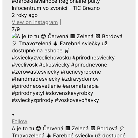
#darceknavianoce Regionálne pulty
Infocentrum vo zvonici - TIC Brezno
2 roky ago
View on Instagram
|
7/9
•
Follow
A je to tu 😍 Červená 🟥 Zelená 🟩 Bordová 🎈
Tmavozelená 🎄 Farebné sviečky už dostupné