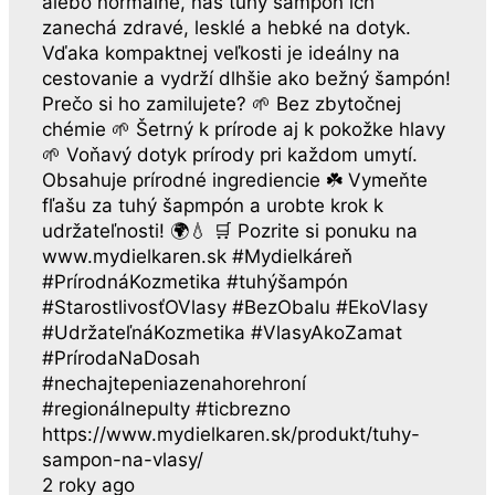
alebo normálne, náš tuhý šampón ich
zanechá zdravé, lesklé a hebké na dotyk.
Vďaka kompaktnej veľkosti je ideálny na
cestovanie a vydrží dlhšie ako bežný šampón!
Prečo si ho zamilujete? 🌱 Bez zbytočnej
chémie 🌱 Šetrný k prírode aj k pokožke hlavy
🌱 Voňavý dotyk prírody pri každom umytí.
Obsahuje prírodné ingrediencie ☘️ Vymeňte
fľašu za tuhý šapmpón a urobte krok k
udržateľnosti! 🌍💧 🛒 Pozrite si ponuku na
www.mydielkaren.sk #Mydielkáreň
#PrírodnáKozmetika #tuhýšampón
#StarostlivosťOVlasy #BezObalu #EkoVlasy
#UdržateľnáKozmetika #VlasyAkoZamat
#PrírodaNaDosah
#nechajtepeniazenahorehroní
#regionálnepulty #ticbrezno
https://www.mydielkaren.sk/produkt/tuhy-
sampon-na-vlasy/
2 roky ago