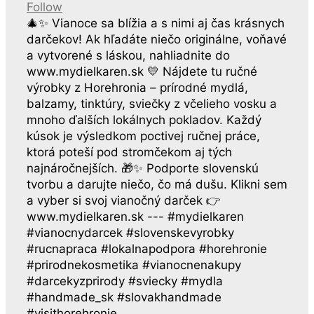
Follow
🎄✨ Vianoce sa blížia a s nimi aj čas krásnych
darčekov! Ak hľadáte niečo originálne, voňavé
a vytvorené s láskou, nahliadnite do
www.mydielkaren.sk 💛 Nájdete tu ručné
výrobky z Horehronia – prírodné mydlá,
balzamy, tinktúry, sviečky z včelieho vosku a
mnoho ďalších lokálnych pokladov. Každý
kúsok je výsledkom poctivej ručnej práce,
ktorá poteší pod stromčekom aj tých
najnáročnejších. 🎁✨ Podporte slovenskú
tvorbu a darujte niečo, čo má dušu. Klikni sem
a vyber si svoj vianočný darček 👉
www.mydielkaren.sk --- #mydielkaren
#vianocnydarcek #slovenskevyrobky
#rucnapraca #lokalnapodpora #horehronie
#prirodnekosmetika #vianocnenakupy
#darcekyzprirody #sviecky #mydla
#handmade_sk #slovakhandmade
#visithorehronie