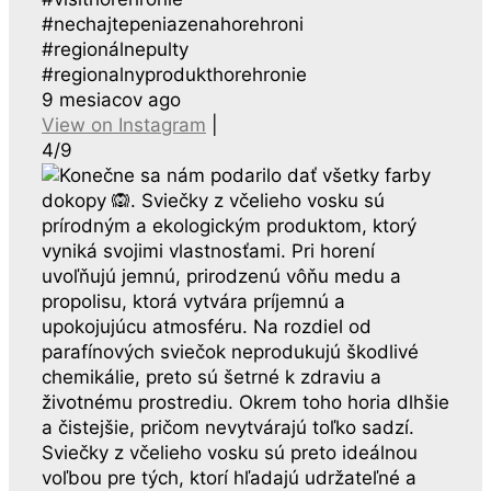
#nechajtepeniazenahorehroni
#regionálnepulty
#regionalnyprodukthorehronie
9 mesiacov ago
View on Instagram
|
4/9