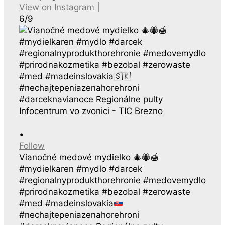
View on Instagram
|
6/9
•
Follow
Vianočné medové mydielko
🎄
🐝
🍯
#mydielkaren #mydlo #darcek
#regionalnyprodukthorehronie #medovemydlo
#prirodnakozmetika #bezobal #zerowaste
#med #madeinslovakia
#nechajtepeniazenahorehroni