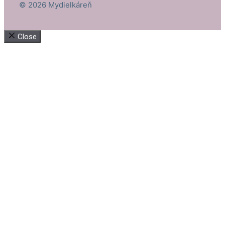
© 2026 Mydielkáreň
Close