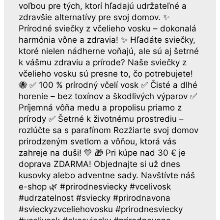
voľbou pre tých, ktorí hľadajú udržateľné a
zdravšie alternatívy pre svoj domov. ✨
Prírodné sviečky z včelieho vosku – dokonalá
harmónia vône a zdravia! ✨ Hľadáte sviečky,
ktoré nielen nádherne voňajú, ale sú aj šetrné
k vášmu zdraviu a prírode? Naše sviečky z
včelieho vosku sú presne to, čo potrebujete!
🐝 ✅ 100 % prírodný včelí vosk ✅ Čisté a dlhé
horenie – bez toxínov a škodlivých výparov ✅
Príjemná vôňa medu a propolisu priamo z
prírody ✅ Šetrné k životnému prostrediu –
rozlúčte sa s parafínom Rozžiarte svoj domov
prirodzeným svetlom a vôňou, ktorá vás
zahreje na duši! 💛 🎁 Pri kúpe nad 30 € je
doprava ZDARMA! Objednajte si už dnes
kusovky alebo adventne sady. Navštívte náš
e-shop 🌿 #prirodnesviecky #vcelivosk
#udrzatelnost #sviecky #prirodnavona
#svieckyzvceliehovosku #prirodnesviecky