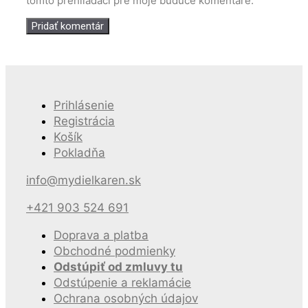
tomto prehliadači pre moje budúce komentáre.
Prihlásenie
Registrácia
Košík
Pokladňa
info@mydielkaren.sk
+421 903 524 691
Doprava a platba
Obchodné podmienky
Odstúpiť od zmluvy tu
Odstúpenie a reklamácie
Ochrana osobných údajov