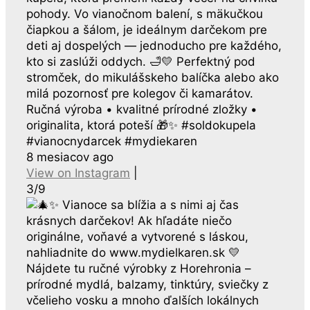
pohody. Vo vianočnom balení, s mäkučkou
čiapkou a šálom, je ideálnym darčekom pre
deti aj dospelých — jednoducho pre každého,
kto si zaslúži oddych. 🛁💛 Perfektný pod
stromček, do mikulášskeho balíčka alebo ako
milá pozornosť pre kolegov či kamarátov.
Ručná výroba • kvalitné prírodné zložky •
originalita, ktorá poteší 🎁✨ #soldokupela
#vianocnydarcek #mydiekaren
8 mesiacov ago
View on Instagram
|
3/9