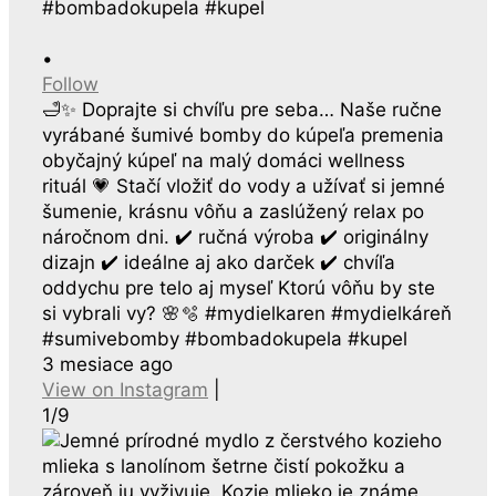
•
Follow
🛁✨ Doprajte si chvíľu pre seba… Naše ručne
vyrábané šumivé bomby do kúpeľa premenia
obyčajný kúpeľ na malý domáci wellness
rituál 💗 Stačí vložiť do vody a užívať si jemné
šumenie, krásnu vôňu a zaslúžený relax po
náročnom dni. ✔️ ručná výroba ✔️ originálny
dizajn ✔️ ideálne aj ako darček ✔️ chvíľa
oddychu pre telo aj myseľ Ktorú vôňu by ste
si vybrali vy? 🌸🫧 #mydielkaren #mydielkáreň
#sumivebomby #bombadokupela #kupel
3 mesiace ago
View on Instagram
|
1/9