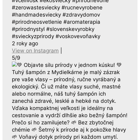
#vcelivosk #ekosviecky #prirodnevone
#zerowastesviecky #rucnevyrobene
#handmadesviecky #zdravydomov
#prirodneosvetlenie #aromaterapia
#prirodnystyl #slovenskevyrobky
#svieckyzprirody #voskovevoňavky
2 roky ago
View on Instagram
|
5/9