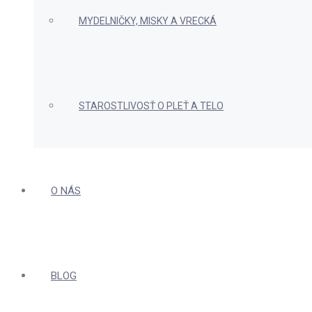
MYDELNIČKY, MISKY A VRECKÁ
STAROSTLIVOSŤ O PLEŤ A TELO
O NÁS
BLOG